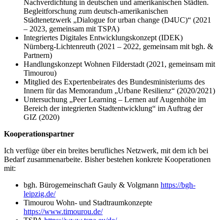
Nachverdichtung in deutschen und amerikanischen Städten.
Begleitforschung zum deutsch-amerikanischen
Städtenetzwerk „Dialogue for urban change (D4UC)“ (2021
– 2023, gemeinsam mit TSPA)
Integriertes Digitales Entwicklungskonzept (IDEK)
Nürnberg-Lichtenreuth (2021 – 2022, gemeinsam mit bgh. &
Partnern)
Handlungskonzept Wohnen Filderstadt (2021, gemeinsam mit
Timourou)
Mitglied des Expertenbeirates des Bundesministeriums des
Innern für das Memorandum „Urbane Resilienz“ (2020/2021)
Untersuchung „Peer Learning – Lernen auf Augenhöhe im
Bereich der integrierten Stadtentwicklung“ im Auftrag der
GIZ (2020)
Kooperationspartner
Ich verfüge über ein breites berufliches Netzwerk, mit dem ich bei
Bedarf zusammenarbeite. Bisher bestehen konkrete Kooperationen
mit:
bgh. Bürogemeinschaft Gauly & Volgmann
https://bgh-
leipzig.de/
Timourou Wohn- und Stadtraumkonzepte
https://www.timourou.de/