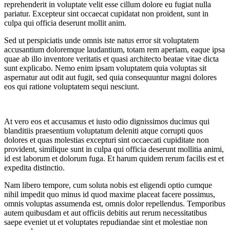
reprehenderit in voluptate velit esse cillum dolore eu fugiat nulla
pariatur. Excepteur sint occaecat cupidatat non proident, sunt in
culpa qui officia deserunt mollit anim.
Sed ut perspiciatis unde omnis iste natus error sit voluptatem
accusantium doloremque laudantium, totam rem aperiam, eaque ipsa
quae ab illo inventore veritatis et quasi architecto beatae vitae dicta
sunt explicabo. Nemo enim ipsam voluptatem quia voluptas sit
aspernatur aut odit aut fugit, sed quia consequuntur magni dolores
eos qui ratione voluptatem sequi nesciunt.
At vero eos et accusamus et iusto odio dignissimos ducimus qui
blanditiis praesentium voluptatum deleniti atque corrupti quos
dolores et quas molestias excepturi sint occaecati cupiditate non
provident, similique sunt in culpa qui officia deserunt mollitia animi,
id est laborum et dolorum fuga. Et harum quidem rerum facilis est et
expedita distinctio.
Nam libero tempore, cum soluta nobis est eligendi optio cumque
nihil impedit quo minus id quod maxime placeat facere possimus,
omnis voluptas assumenda est, omnis dolor repellendus. Temporibus
autem quibusdam et aut officiis debitis aut rerum necessitatibus
saepe eveniet ut et voluptates repudiandae sint et molestiae non